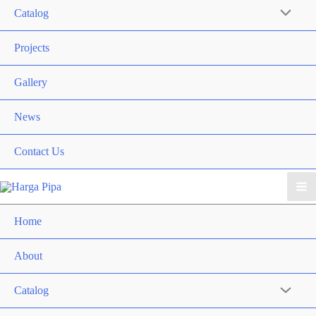
Catalog
Menu
Toggle
Projects
Gallery
News
Contact Us
Ma
Home
Me
About
Catalog
Menu