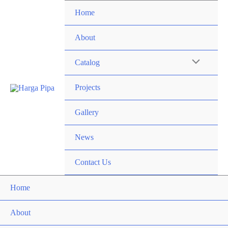
Lewati
Home
ke
konten
About
Menu
Catalog
Toggle
Projects
Gallery
News
Contact Us
Home
About