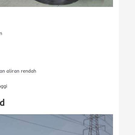
n
an aliran rendah
nggi
ed