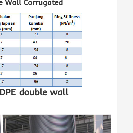
le Wall Corrugated
HDPE double wall